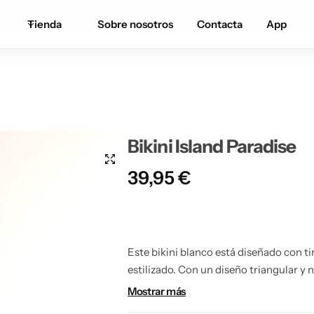
ENVIO GRATIS a partir de 50€ a península
Tienda
Sobre nosotros
Contacta
App
Bikini Island Paradise
39,95
€
Este bikini blanco está diseñado con ti
estilizado. Con un diseño triangular y nu
proporcionando comodidad y estilo en 
Mostrar más
sol con un toque de elegancia y sensua