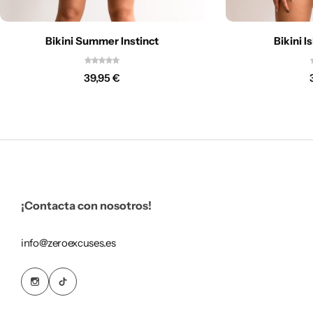
Bikini Summer Instinct
Bikini I
39,95
€
¡Contacta con nosotros!
info@zeroexcuses.es