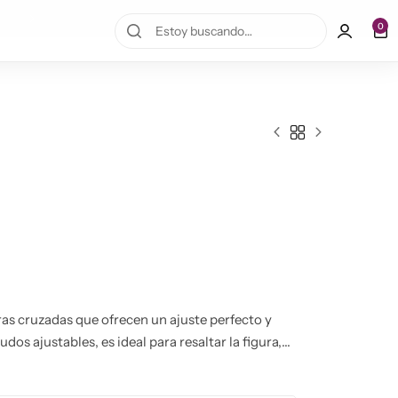
10% OFF en la primera compra!
0
ras cruzadas que ofrecen un ajuste perfecto y
dos ajustables, es ideal para resaltar la figura,
cada movimiento. Perfecto para disfrutar del
lidad.