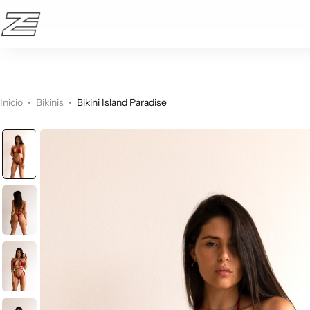
10% OFF en la primera compra!
Active wear
Bikinis
Inicio
Bikinis
Bikini Island Paradise