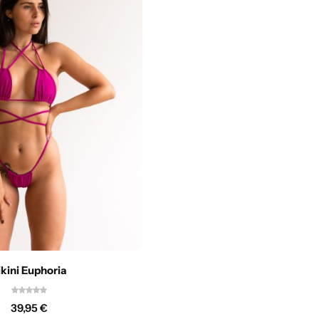
ikini Euphoria
39,95
€