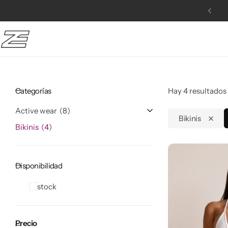
10% OFF en la primera compra!
Active wear
Bikinis
Categorías
Hay 4 resultados 
Active wear
8
Bikinis
Bikinis
4
Disponibilidad
In stock
Precio