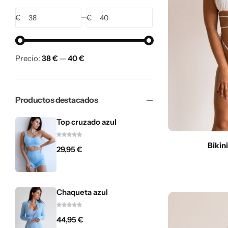
€
€
Precio:
38 €
—
40 €
Productos destacados
Top cruzado azul
Bikin
29,95
€
Chaqueta azul
44,95
€