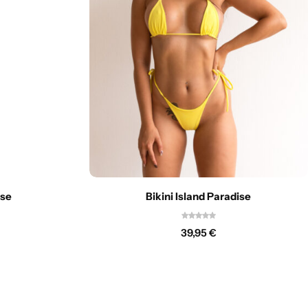
ise
Bikini Island Paradise
39,95
€