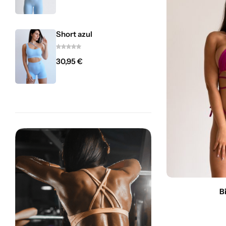
Short azul
30,95
€
B