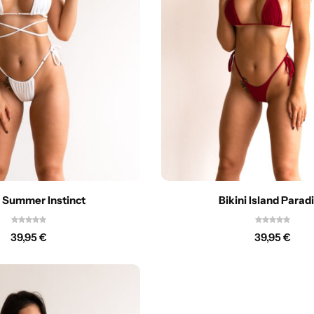
i Summer Instinct
Bikini Island Parad
39,95
€
39,95
€