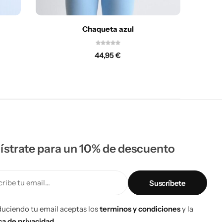
Chaqueta azul
44,95
€
ístrate para un 10% de descuento
ribe tu email...
duciendo tu email aceptas los
terminos y condiciones
y la
ica de privacidad.