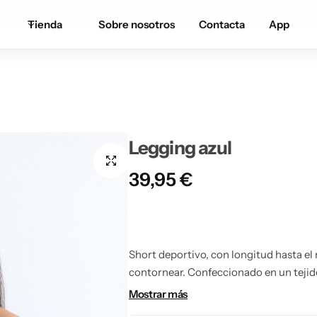
ENVIO GRATIS a partir de 50€ a península
Tienda
Sobre nosotros
Contacta
App
Legging azul
39,95
€
Short deportivo, con longitud hasta el 
contornear. Confeccionado en un tejido 
ofrece un ajuste perfecto y cómodo, ade
Mostrar más
altura proporciona soporte y forma. Id