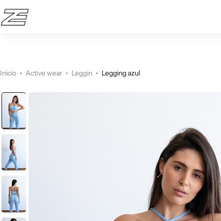
10% OFF en la primera compra!
Active wear
Bikinis
Inicio
Active wear
Leggin
Legging azul