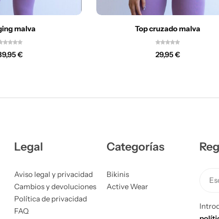
ging malva
Top cruzado malva
39,95
€
29,95
€
Legal
Categorías
Reg
Aviso legal y privacidad
Bikinis
Esc
Cambios y devoluciones
Active Wear
Política de privacidad
Intro
FAQ
polít