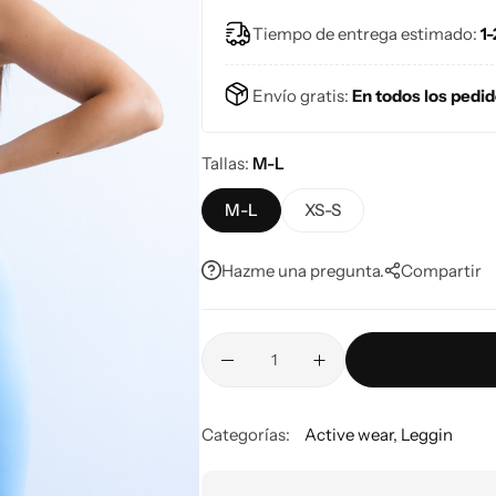
juego.
Tiempo de entrega estimado:
1-
Envío gratis:
En todos los pedi
Tallas
M-L
M-L
XS-S
Hazme una pregunta.
Compartir
Categorías:
Active wear
,
Leggin