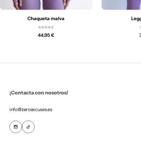
Chaqueta malva
Leg
44,95
€
¡Contacta con nosotros!
info@zeroexcuses.es