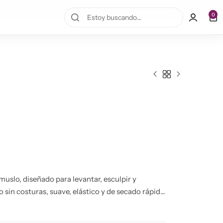
10% OFF en la primera compra!
0
muslo, diseñado para levantar, esculpir y
sin costuras, suave, elástico y de secado rápido,
más de resistir al sudor. Su cintura de gran
eal para combinar con el sujetador y legging a