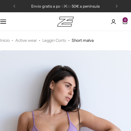
envio gratis a partir de 50€ a península
0
Active wear
Bikinis
Inicio
Active wear
Leggin Corto
Short malva