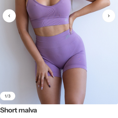
1
/
3
Short malva