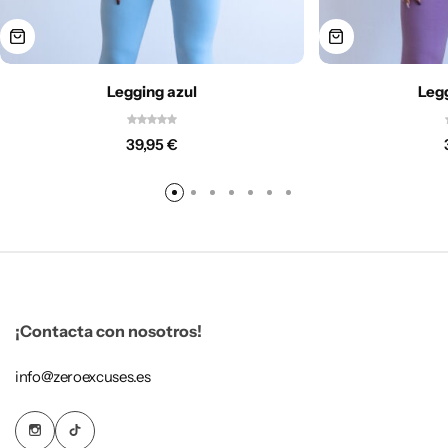
Legging azul
Leg
39,95
€
¡Contacta con nosotros!
info@zeroexcuses.es