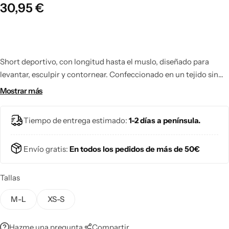
30,95
€
Short deportivo, con longitud hasta el muslo, diseñado para
levantar, esculpir y contornear. Confeccionado en un tejido sin
costuras, suave, elástico y de secado rápido, ofrece un ajuste
Mostrar más
perfecto y cómodo, además de resistir al sudor. Su cintura de
gran altura proporciona soporte y forma. Ideal para combinar
Tiempo de entrega estimado:
1-2 días a península.
con el sujetador y legging a juego.
Envío gratis:
En todos los pedidos de más de 50€
Tallas
M-L
XS-S
Hazme una pregunta.
Compartir